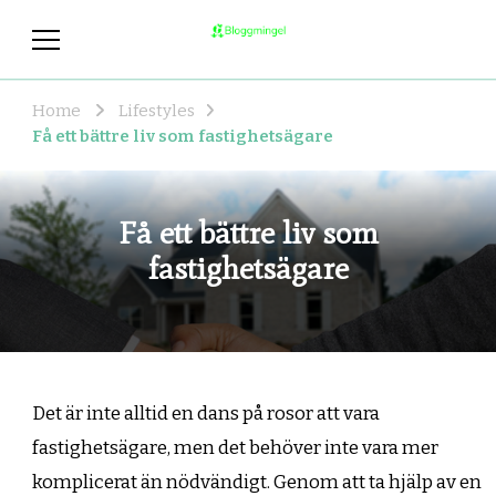
bloggmingel.se
Allt du behöver veta om coola och
hållbara livsstilar!
Home
Lifestyles
Få ett bättre liv som fastighetsägare
Få ett bättre liv som
fastighetsägare
Det är inte alltid en dans på rosor att vara
fastighetsägare, men det behöver inte vara mer
komplicerat än nödvändigt. Genom att ta hjälp av en