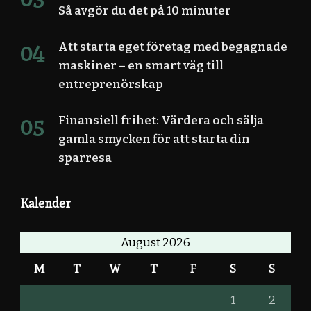
Så avgör du det på 10 minuter
Att starta eget företag med begagnade
maskiner – en smart väg till
entreprenörskap
Finansiell frihet: Värdera och sälja
gamla smycken för att starta din
sparresa
Kalender
August 2026
M
T
W
T
F
S
S
1
2