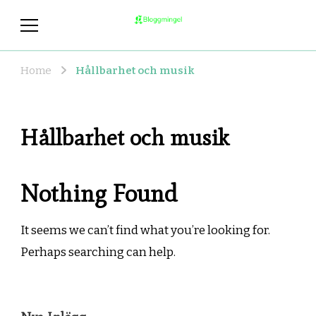
bloggmingel.se
Allt du behöver veta om coola och
hållbara livsstilar!
Home
Hållbarhet och musik
Hållbarhet och musik
Nothing Found
It seems we can’t find what you’re looking for.
Perhaps searching can help.