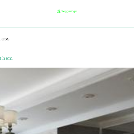
bloggmingel.se
Allt du behöver veta om coola o
 oss
mt hem