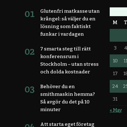
Glutenfri matkasse utan
krångel: så väljer du en
M
lösning som faktiskt
funkar i vardagen
3
7 smarta steg till rätt
konferensrum i
10
1
Stockholm – utan stress
och dolda kostnader
17
1
24
2
Behöver du en
smithmaskin hemma?
31
Så avgör du det på 10
minuter
« May
Att starta eget företag