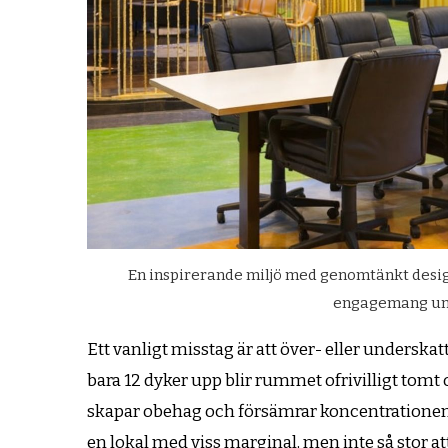
En inspirerande miljö med genomtänkt design
engagemang und
Ett vanligt misstag är att över- eller underska
bara 12 dyker upp blir rummet ofrivilligt tomt
skapar obehag och försämrar koncentrationen. 
en lokal med viss marginal, men inte så stor a