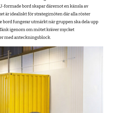
. U-formade bord skapar däremot en känsla av
ket är idealiskt för strategimöten där alla röster
rje bord fungerar utmärkt när gruppen ska dela upp
r. Tänk igenom om mötet kräver mycket
ker med anteckningsblock.