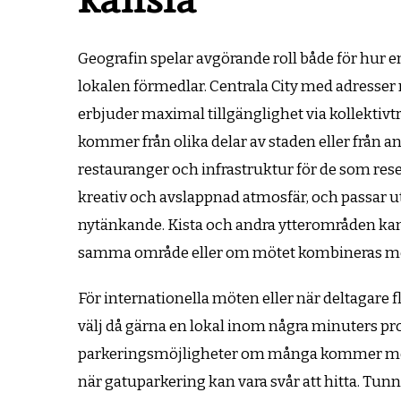
Geografin spelar avgörande roll både för hur en
lokalen förmedlar. Centrala City med adresser 
erbjuder maximal tillgänglighet via kollektivt
kommer från olika delar av staden eller från and
restauranger och infrastruktur för de som r
kreativ och avslappnad atmosfär, och passar u
nytänkande. Kista och andra ytterområden kan 
samma område eller om mötet kombineras med
För internationella möten eller när deltagare f
välj då gärna en lokal inom några minuters p
parkeringsmöjligheter om många kommer med b
när gatuparkering kan vara svår att hitta. Tunne