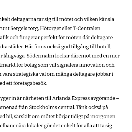
kelt deltagarna tar sig till mötet och vilken känsla
runt Sergels torg, Hötorget eller T-Centralen
rafik och fungerar perfekt för möten där deltagare
ra städer. Här finns också god tillgång till hotell,
eser långväga. Södermalm lockar däremot med en mer
tmärkt för bolag som vill signalera innovation och
vara strategiska val om många deltagare jobbar i
 ett företagsbesök.
lyger in är närheten till Arlanda Express avgörande –
romenad från Stockholms central. Tänk också på
il, särskilt om mötet börjar tidigt på morgonen
lbanenära lokaler gör det enkelt för alla att ta sig