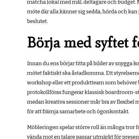
matcha lokal med mål, delta­gare och budget. M
möte där alla känner sig sedda, hörda och kan pr
beslutet.
Börja med syftet fö
Innan du ens börjar titta på bilder av snygga k
mötet faktiskt ska åstadkomma. Ett styrelsemö
workshop eller ett produktteam som behöver b
protokollföras fungerar klassisk boardroom-sti
medan kreativa sessioner mår bra av flexibel 
för att främja samarbete och ögonkontakt.
Möbleringen spelar större roll än många tror f
vända mot en talare passar utmärkt för presen