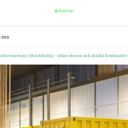
bloggmingel.se
Allt du behöver veta om coola o
 oss
 konferensrum i Stockholm – utan stress och dolda kostnader