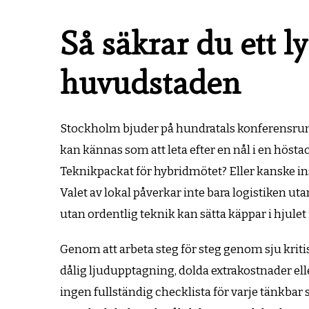
Så säkrar du ett l
huvudstaden
Stockholm bjuder på hundratals konferensrum, m
kan kännas som att leta efter en nål i en höstack
Teknikpackat för hybridmötet? Eller kanske in
Valet av lokal påverkar inte bara logistiken uta
utan ordentlig teknik kan sätta käppar i hjulet
Genom att arbeta steg för steg genom sju krit
dålig ljudupptagning, dolda extrakostnader elle
ingen fullständig checklista för varje tänkbar 