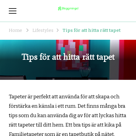
bloggmingel.se
Allt du behöver veta om coola och
hållbara livsstilar!
Home
Lifestyles
Tips för att hitta rätt tapet
Tips för att hitta rätt tapet
Tapeter är perfekt att använda för att skapa och
förstärka en känsla i ett rum. Det finns många bra
tips som du kan använda dig av för att lyckas hitta
rätt tapeter till ditt hem. Ett bra tips är att kika på
Familjetapeter som är en tapetbutik på nätet
.